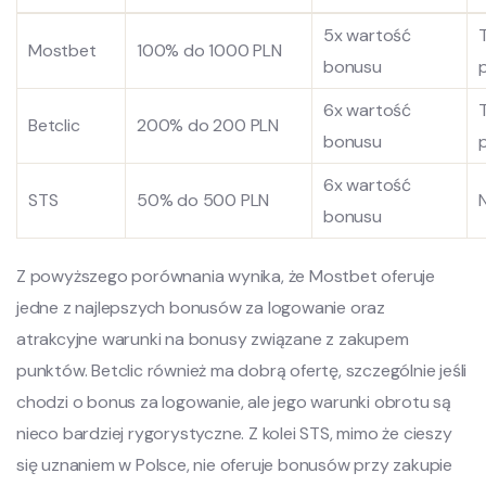
5x wartość
Mostbet
100% do 1000 PLN
bonusu
6x wartość
Betclic
200% do 200 PLN
bonusu
6x wartość
STS
50% do 500 PLN
bonusu
Z powyższego porównania wynika, że Mostbet oferuje
jedne z najlepszych bonusów za logowanie oraz
atrakcyjne warunki na bonusy związane z zakupem
punktów. Betclic również ma dobrą ofertę, szczególnie jeśli
chodzi o bonus za logowanie, ale jego warunki obrotu są
nieco bardziej rygorystyczne. Z kolei STS, mimo że cieszy
się uznaniem w Polsce, nie oferuje bonusów przy zakupie