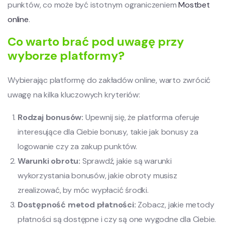
punktów, co może być istotnym ograniczeniem
Mostbet
online
.
Co warto brać pod uwagę przy
wyborze platformy?
Wybierając platformę do zakładów online, warto zwrócić
uwagę na kilka kluczowych kryteriów:
Rodzaj bonusów:
Upewnij się, że platforma oferuje
interesujące dla Ciebie bonusy, takie jak bonusy za
logowanie czy za zakup punktów.
Warunki obrotu:
Sprawdź, jakie są warunki
wykorzystania bonusów, jakie obroty musisz
zrealizować, by móc wypłacić środki.
Dostępność metod płatności:
Zobacz, jakie metody
płatności są dostępne i czy są one wygodne dla Ciebie.