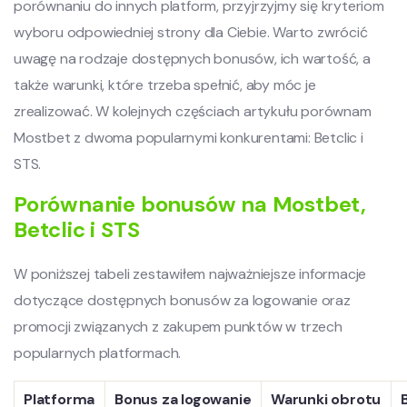
porównaniu do innych platform, przyjrzyjmy się kryteriom
wyboru odpowiedniej strony dla Ciebie. Warto zwrócić
uwagę na rodzaje dostępnych bonusów, ich wartość, a
także warunki, które trzeba spełnić, aby móc je
zrealizować. W kolejnych częściach artykułu porównam
Mostbet z dwoma popularnymi konkurentami: Betclic i
STS.
Porównanie bonusów na Mostbet,
Betclic i STS
W poniższej tabeli zestawiłem najważniejsze informacje
dotyczące dostępnych bonusów za logowanie oraz
promocji związanych z zakupem punktów w trzech
popularnych platformach.
Platforma
Bonus za logowanie
Warunki obrotu