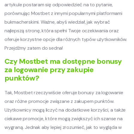
artykule postaram się odpowiedzieć na to pytanie,
porównując Mostbet z innymi popularnymi platformami
bukmacherskimi. Ważne, abyś wiedział, jak wybrać
najlepszą stronę, która spełni Twoje oczekiwania oraz
oferuje korzystne opcje dla różnych typów użytkowników.
Przejdźmy zatem do sedna!
Czy Mostbet ma dostępne bonusy
za logowanie przy zakupie
punktów?
Tak, Mostbet rzeczywiście oferuje bonusy za logowanie
oraz różne promocje związane z zakupem punktów.
Użytkownicy mogą liczyć na dodatkowe korzyści, a także
ciekawe promocje, które mogą zwiększyć ich szanse na
wygraną. Jednak aby lepiej zrozumieć, jak to wygląda w