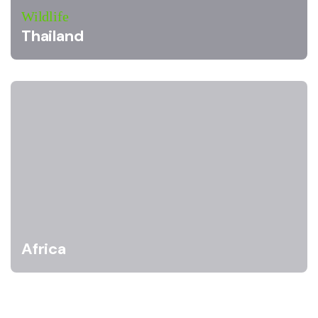
Wildlife
Thailand
Africa